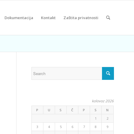
Dokumentacija
Kontakt
Zaštita privatnosti
kolovoz 2026
P
U
S
Č
P
S
N
1
2
3
4
5
6
7
8
9