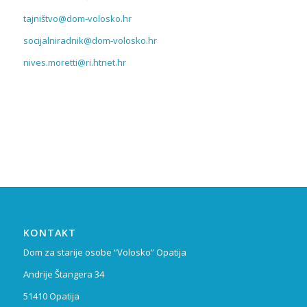
tajništvo@dom-volosko.hr
socijalniradnik@dom-volosko.hr
nives.moretti@ri.htnet.hr
KONTAKT
Dom za starije osobe “Volosko” Opatija
Andrije Štangera 34
51410 Opatija