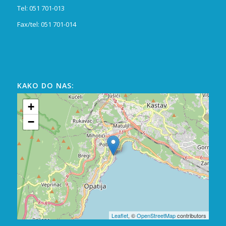
Tel: 051 701-013
Fax/tel: 051 701-014
KAKO DO NAS:
+
−
Leaflet
, ©
OpenStreetMap
contributors